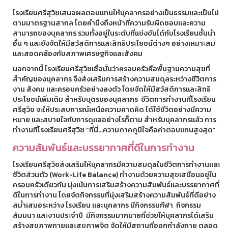
โรงเรียนศรีสุวิชเสนอผลตอบแทนให้บุคลากรอย่างเป็นธรรมและเป็นไป
ตามมาตรฐานสากล โดยคำนึงถึงหน้าที่ความรับผิดชอบและความ
สามารถของบุคลากร รวมทั้งอยู่ในระดับที่แข่งขันได้กับโรงเรียนชั้นนำ
อื่น ๆ และยังจัดให้มีสวัสดิการและสิทธิประโยชน์ต่างๆ อย่างเหมาะสม
และสอดคล้องกับสภาพเศรษฐกิจและสังคม
นอกจากนี้ โรงเรียนศรีสุวิชเชื่อมั่นว่าครอบครัวคือพื้นฐานความสุขที่
สำคัญของบุคลากร จึงส่งเสริมการสร้างความสมดุลระหว่างชีวิตการ
งาน สังคม และครอบครัวอย่างลงตัว โดยจัดให้มีสวัสดิการและสิทธิ
ประโยชน์เพิ่มเติม สำหรับบุตรของบุคลากร ชีวิตการทำงานที่โรงเรียน
ศรีสุวิช จะให้ประสบการณ์เหนือความคาดคิด ได้ใช้ชีวิตอย่างมีความ
หมาย และสบายใจกับการดูแลอย่างไรก็ตาม สำหรับบุคลากรแล้ว การ
ทำงานที่โรงเรียนศรีสุวิช “ที่นี่...ความภาคภูมิใจคือค่าตอบแทนสูงสุด”
ความสัมพันธ์และบรรยากาศที่ดีในการทำงาน
โรงเรียนศรีสุวิชส่งเสริมให้บุคลากรมีความสมดุลในชีวิตการทำงานและ
ชีวิตส่วนตัว (Work-Life Balance) ทำงานด้วยความสุขเสมือนอยู่ใน
ครอบครัวเดียวกัน มุ่งเน้นการเสริมสร้างความสัมพันธ์และบรรยากาศที่
ดีในการทำงาน โดยจัดกิจกรรมที่มุ่งเสริมสร้างความสัมพันธ์ที่ดีอย่าง
สม่ำเสมอระหว่าง โรงเรียน และบุคลากร มีกิจกรรมกีฬา กิจกรรม
สัมมนา และงานประจำปี มีกิจกรรมมากมายที่ช่วยให้บุคลากรได้เสริม
สร้างสุขภาพกายและสุขภาพจิต จัดให้มีสถานที่ออกกำลังกาย ตลอด