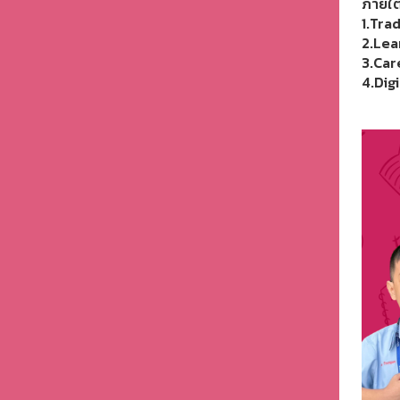
ภายใต
1.Trad
2.Lea
3.Car
4.Dig