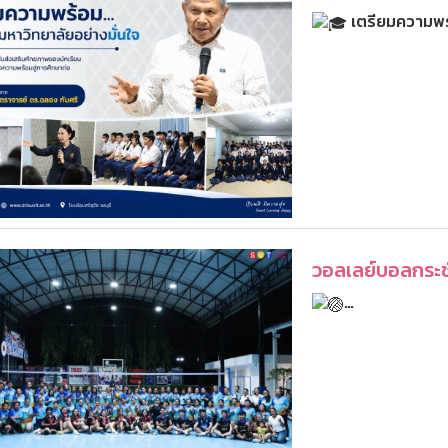
เตรียมความพร้อ
วอลเลย์บอลกระช
…