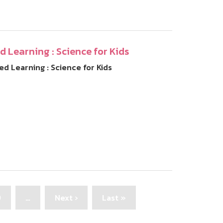
d Learning : Science for Kids
sed Learning : Science for Kids
Page
9
…
Next
Next ›
Last
Last »
page
page