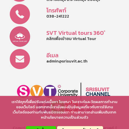
โทรศัพท์
038-241222
SVT Virtual tours 360°
คลิกเพื่อเข้าชม Virtual Tour
อีเมล
admin@srisuvit.ac.th
เราใช้คุกกี้เพื่อปรับแต่งเนื้อหา โฆษณา วิเคราะห์และวัดผลการทำงาน
ของเว็บไซต์ นอกจากนี้เรายังแบ่งปันข้อมูลเกี่ยวกับการใช้งาน
เว็บไซต์ของท่านกับพันธมิตรของเรา ท่านสามารถอ่านเพิ่มเติมจาก
หน้านโยบายความเป็นส่วนตัว
Copyright © 2025 Srisuvit School. All rights reserved. |