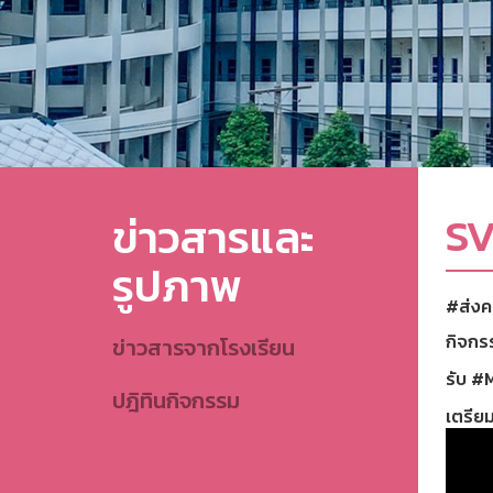
SV
ข่าวสารและ
รูปภาพ
#ส่งคว
กิจกร
ข่าวสารจากโรงเรียน
รับ
#M
ปฎิทินกิจกรรม
เตรียม