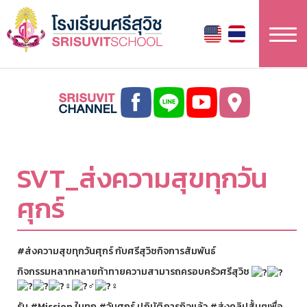
Skip
to
main
content
SVT_ส่งความสุขทุกวัน
ศุกร์
#ส่งความสุขทุกวันศุกร์
กับศรีสุวิชกิจการสัมพันธ์
กิจกรรมหลากหลายท้าทายความสามารถครอบครัวศรีสุวิช
รับ
#Mission
ในทุก
#วันศุกร์
ปฏิบัติภารกิจแล้ว
#ส่งคลิปสั้นๆเพื่อ