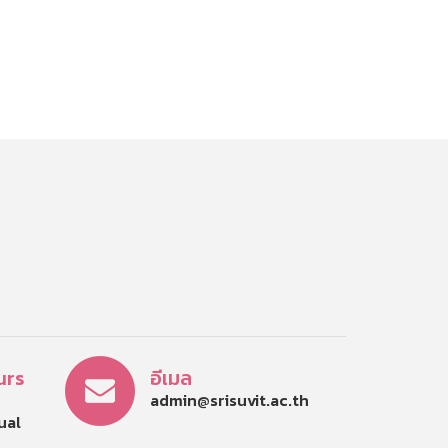
urs
อีเมล
admin@srisuvit.ac.th
tual