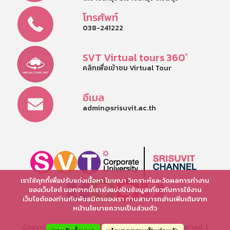
โทรศัพท์
038-241222
SVT Virtual tours 360°
คลิกเพื่อเข้าชม Virtual Tour
อีเมล
admin@srisuvit.ac.th
เราใช้คุกกี้เพื่อปรับแต่งเนื้อหา โฆษณา วิเคราะห์และวัดผลการทำงาน
ของเว็บไซต์ นอกจากนี้เรายังแบ่งปันข้อมูลเกี่ยวกับการใช้งาน
เว็บไซต์ของท่านกับพันธมิตรของเรา ท่านสามารถอ่านเพิ่มเติมจาก
หน้านโยบายความเป็นส่วนตัว
Copyright © 2025 Srisuvit School. All rights reserved. |