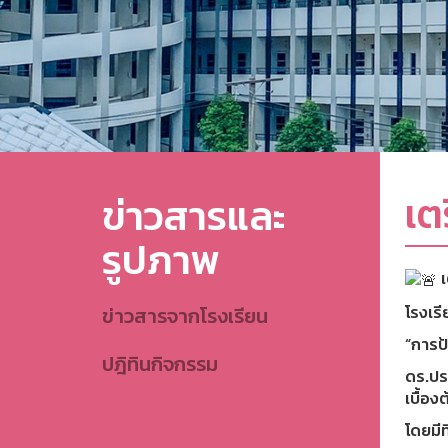
เต
ข่าวสารและ
รูปภาพ
เ
โรงเรี
ข่าวสารจากโรงเรียน
“การป
ปฎิทินกิจกรรม
ดร.ปร
เบื้องต
โดยมีท