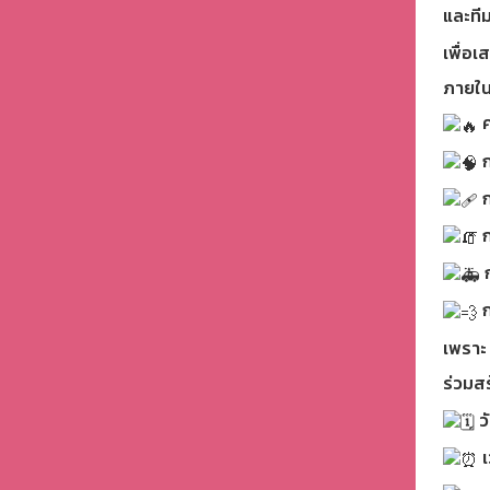
และที
เพื่อเ
ภายใน
ค
ก
ก
ก
ก
ก
เพราะ 
ร่วมส
ว
เ