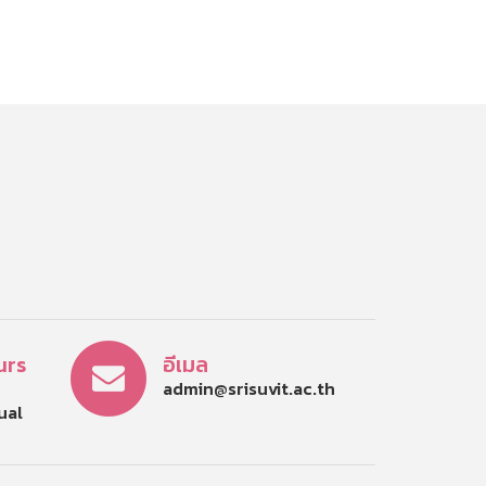
urs
อีเมล
admin@srisuvit.ac.th
tual