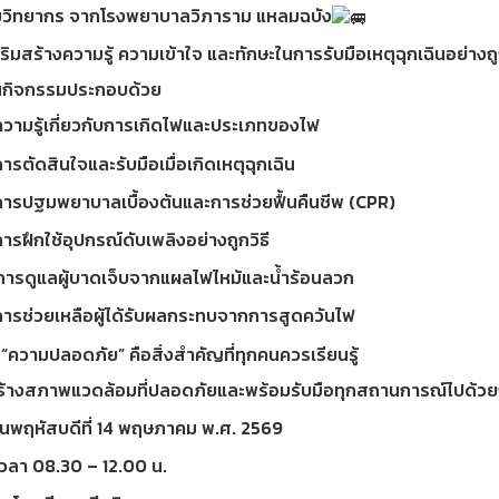
มวิทยากร จากโรงพยาบาลวิภาราม แหลมฉบัง
สริมสร้างความรู้ ความเข้าใจ และทักษะในการรับมือเหตุฉุกเฉินอย่า
กิจกรรมประกอบด้วย
วามรู้เกี่ยวกับการเกิดไฟและประเภทของไฟ
ารตัดสินใจและรับมือเมื่อเกิดเหตุฉุกเฉิน
ารปฐมพยาบาลเบื้องต้นและการช่วยฟื้นคืนชีพ (CPR)
ารฝึกใช้อุปกรณ์ดับเพลิงอย่างถูกวิธี
ารดูแลผู้บาดเจ็บจากแผลไฟไหม้และน้ำร้อนลวก
ารช่วยเหลือผู้ได้รับผลกระทบจากการสูดควันไฟ
“ความปลอดภัย” คือสิ่งสำคัญที่ทุกคนควรเรียนรู้
ร้างสภาพแวดล้อมที่ปลอดภัยและพร้อมรับมือทุกสถานการณ์ไปด้วย
ันพฤหัสบดีที่ 14 พฤษภาคม พ.ศ. 2569
วลา 08.30 – 12.00 น.