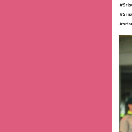
#Sris
#Sris
#sris