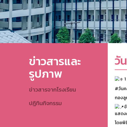
วั
ข่าวสารและ
รูปภาพ
1
#วันค
ข่าวสารจากโรงเรียน
กองลู
ปฎิทินกิจกรรม
จ
แสดงค
โดยพิ