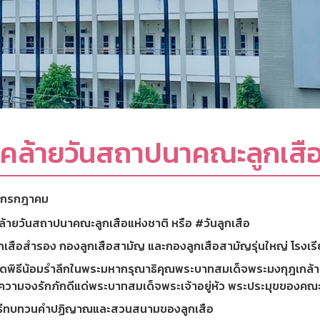
นคล้ายวันสถาปนาคณะลูกเสือ
 กรกฎาคม
ล้ายวันสถาปนาคณะลูกเสือแห่งชาติ
หรือ
#วันลูกเสือ
กเสือสำรอง กองลูกเสือสามัญ และกองลูกเสือสามัญรุ่นใหญ่ โรงเรีย
ัดพิธีน้อมรำลึกในพระมหากรุณาธิคุณพระบาทสมเด็จพระมงกุฎเกล้าเจ
วามจงรักภักดีแด่พระบาทสมเด็จพระเจ้าอยู่หัว พระประมุขของคณะล
ธีทบทวนคำปฏิญาณและสวนสนามของลูกเสือ