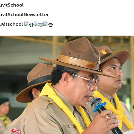
uvitSchool
uvitSchoolNewsletter
uvitschool