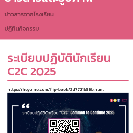
ข่าวสารจากโรงเรียน
ปฎิทินกิจกรรม
ระเบียบปฏิบัตินักเรียน
C2C 2025
https://heyzine.com/flip-book/2d7721b56b.html