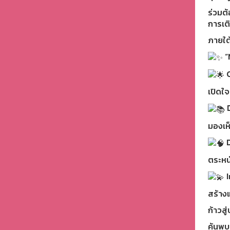
ร่วมต้
การเต
ภายใต้
“
C
เปิดใจ
D
มองเห
D
ตระหนั
I
สร้าง
ก้าวสู
ค้นพบ