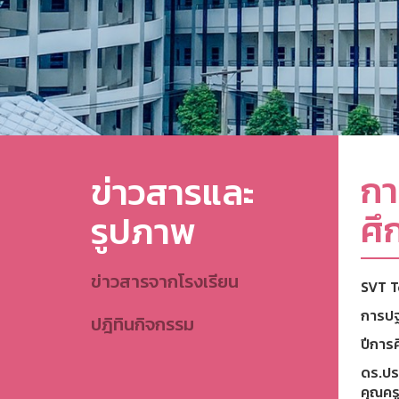
กา
ข่าวสารและ
ศึ
รูปภาพ
ข่าวสารจากโรงเรียน
SVT To
การปฐ
ปฎิทินกิจกรรม
ปีการ
ดร.ปร
คุณคร